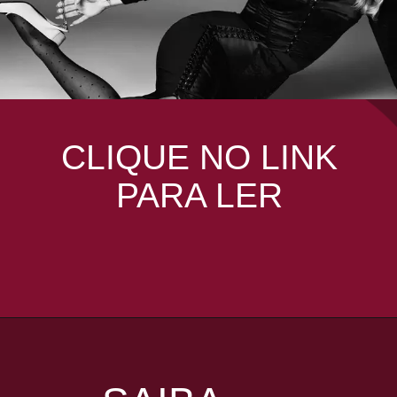
CLIQUE NO LINK
PARA LER
Opening
https://coisademusico.com.br/adele-conta-exatamente-como-ela-perdeu-45-quilos-e-como-ir-a-academia-ajudou-sua-saude-mental/