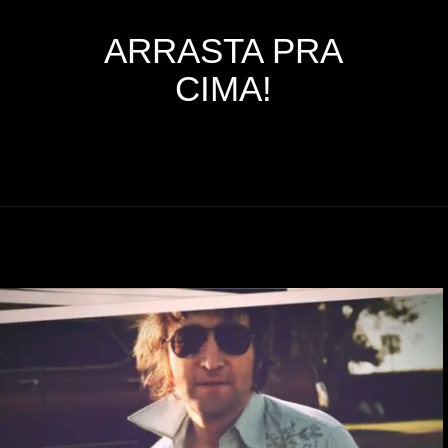
ARRASTA PRA
CIMA!
Opening
https://coisademusico.com.br/a-historia-do-primeiro-violao-de-john-lennon/