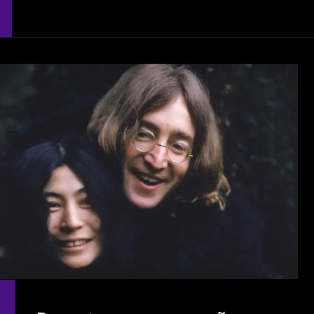
Opening
https://coisademusico.com.br/leia-a-carta-dura-de-john-lennon-escrita-em-1971-para-paul-mccartney-e-que-agora-vai-a-leilao/