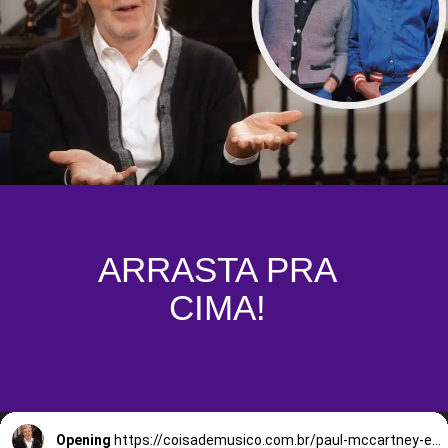
ARRASTA PRA
CIMA!
Opening
https://coisademusico.com.br/paul-mccartney-e-michael-jackson-uma-colaboracao-musical-e-uma-amizade-rompida/