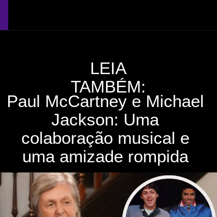
Opening
https://coisademusico.com.br/amor-e-cumplicidade-a-historia-de-paul-e-linda-mccartney/
LEIA
TAMBÉM:
Paul McCartney e Michael
Jackson: Uma
colaboração musical e
uma amizade rompida