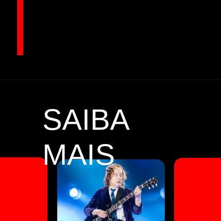
Opening
https://coisademusico.com.br/ac-dc-mitos-e-verdades-sobre-o-real-significado-do-nome-da-banda/
SAIBA
MAIS