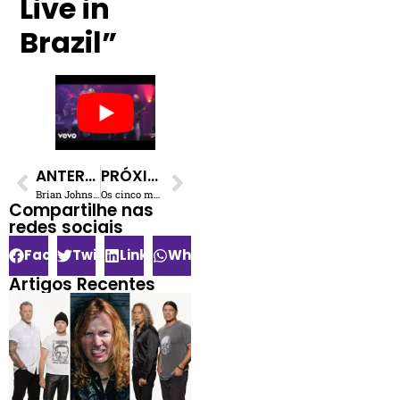
Live in
Brazil”
ANTERIOR
PRÓXIMO
Brian Johnson do AC/DC fala o que pensa sobre os políticos
Os cinco melhores restaurantes de Londres para os amantes da música
Compartilhe nas
redes sociais​
Facebook
Twitter
LinkedIn
WhatsApp
Artigos Recentes