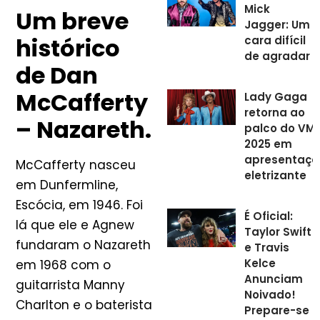
Mick
Um breve
Jagger: Um
histórico
cara difícil
de agradar
de Dan
McCafferty
Lady Gaga
retorna ao
– Nazareth.
palco do VM
2025 em
apresentaçã
McCafferty nasceu
eletrizante
em Dunfermline,
Escócia, em 1946. Foi
É Oficial:
lá que ele e Agnew
Taylor Swift
fundaram o Nazareth
e Travis
Kelce
em 1968 com o
Anunciam
guitarrista Manny
Noivado!
Charlton e o baterista
Prepare-se