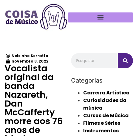
Política de Privacidade
Nelsinho Serratto
novembro 8, 2022
Vocalista
original da
Categorias
banda
Nazareth,
Carreira Artística
Curiosidades da
Dan
música
McCafferty
Cursos de Música
morre aos 76
Filmes e Séries
anos de
Instrumentos