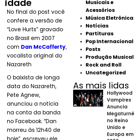
idade
Musicais e
Acessórios
No final do post você
Música Eletrônica
confere a versão de
Notícias
“Love Hurts” gravado
Partituras
no Brasil em 2007
Pop Internacional
com
Dan McCafferty
,
Posts
vocalista original do
Produção Musical
Nazareth
Rock and Roll
Uncategorized
O baixista de longa
As mais lidas
data do Nazareth,
Hollywood
Pete Agnew,
Vampires
anunciou a notícia
Anuncia
na conta da banda
Megaturnê
no Reino
no Facebook. “Dan
Unido e
morreu às 12h40 de
Europa em
hoje”, escreveu ele.