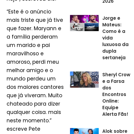
2026
“Este é o anúncio
Jorge e
mais triste que já tive
Mateus:
que fazer. Maryann e
Como é a
a família perderam
vida
luxuosa da
um marido e pai
dupla
maravilhoso e
sertaneja
amoroso, perdi meu
melhor amigo e o
Sheryl Crow
mundo perdeu um
e a Farsa
dos maiores cantores
dos
Encontros
que já viveram. Muito
Online:
chateado para dizer
Equipe
qualquer coisa. mais
Alerta Fãs!
neste momento.”
escreve Pete
Alok sobre