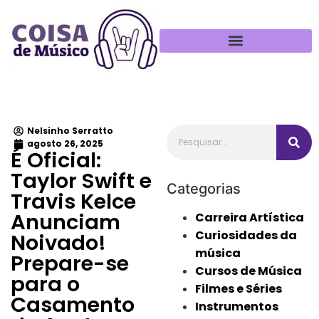
Política de Privacidade
Nelsinho Serratto
agosto 26, 2025
É Oficial:
Taylor Swift e
Categorias
Travis Kelce
Anunciam
Carreira Artística
Curiosidades da
Noivado!
música
Prepare-se
Cursos de Música
para o
Filmes e Séries
Casamento
Instrumentos