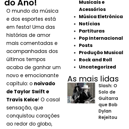
do Ano!
Musicais e
Acessórios
O mundo da música
Música Eletrônica
e dos esportes está
Notícias
em festa! Uma das
Partituras
histórias de amor
Pop Internacional
mais comentadas e
Posts
acompanhadas dos
Produção Musical
últimos tempos
Rock and Roll
Uncategorized
acaba de ganhar um
novo e emocionante
As mais lidas
capítulo: o
noivado
Slash: O
de Taylor Swift e
Solo de
Guitarra
Travis Kelce
! O casal
que Bob
sensação, que
Dylan
conquistou corações
Rejeitou
ao redor do globo,