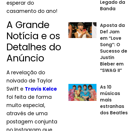
Legado da
esperar do
Banda
casamento do ano!
A Grande
Aposta da
Def Jam
Notícia e os
em “Love
Detalhes do
Song”: O
Sucesso de
Anúncio
Justin
Bieber em
“SWAG II”
A revelação do
noivado de Taylor
As 10
Swift e
Travis Kelce
músicas
foi feita de forma
mais
muito especial,
estranhas
dos Beatles
através de uma
postagem conjunta
no Instagram que