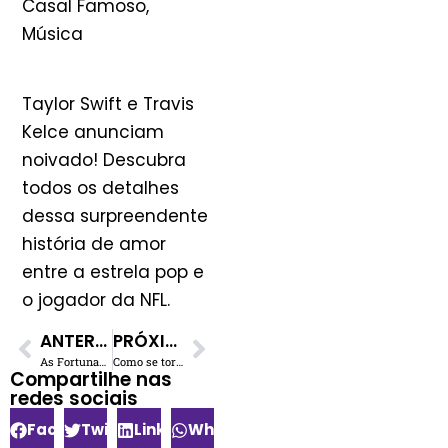
Casal Famoso,
Música
Taylor Swift e Travis
Kelce anunciam
noivado! Descubra
todos os detalhes
dessa surpreendente
história de amor
entre a estrela pop e
o jogador da NFL.
ANTERIOR
PRÓXIMO
As Fortunas Inimagináveis: Quem Foram os Artistas Mais Ricos do Século 20?
Como se tornar um Engenheiro de Gravação
Compartilhe nas
redes sociais​
Facebook
Twitter
LinkedIn
WhatsApp