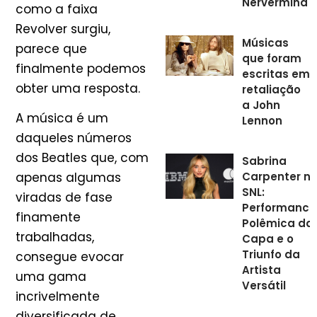
Nervermind
como a faixa
Revolver surgiu,
Músicas
parece que
que foram
finalmente podemos
escritas em
obter uma resposta.
retaliação
a John
A música é um
Lennon
daqueles números
dos Beatles que, com
Sabrina
Carpenter n
apenas algumas
SNL:
viradas de fase
Performance
finamente
Polêmica da
trabalhadas,
Capa e o
Triunfo da
consegue evocar
Artista
uma gama
Versátil
incrivelmente
diversificada de