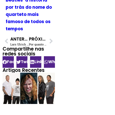
por trás do nome do
quarteto mais
famoso de todos os
tempos
ANTERIOR
PRÓXIMO
Lars Ulrich se recusou a dar aulas de bateria para seus filhos, admite Myles Ulrich
Por quanto os artistas estão vendendo seus catálogos anteriores?
Compartilhe nas
redes sociais​
Facebook
Twitter
LinkedIn
WhatsApp
Artigos Recentes