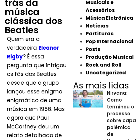
trás da
Musicais e
música
Acessórios
Música Eletrônica
clássica dos
Notícias
Beatles
Partituras
Quem era a
Pop Internacional
verdadeira
Eleanor
Posts
Rigby
? É essa
Produção Musical
Rock and Roll
pergunta que intrigou
Uncategorized
os fãs dos Beatles
desde que o grupo
As mais lidas
lançou esse enigma
Nirvana:
enigmático de uma
Como
terminou o
música em 1966. Mas
processo
agora que Paul
sobre capa
McCartney deu um
polêmica
de
relato detalhado de