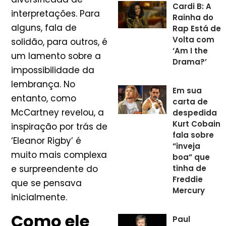
Cardi B: A
interpretações. Para
Rainha do
alguns, fala de
Rap Está de
Volta com
solidão, para outros, é
‘Am I the
um lamento sobre a
Drama?’
impossibilidade da
lembrança. No
Em sua
entanto, como
carta de
McCartney revelou, a
despedida
Kurt Cobain
inspiração por trás de
fala sobre
‘Eleanor Rigby’ é
“inveja
muito mais complexa
boa” que
tinha de
e surpreendente do
Freddie
que se pensava
Mercury
inicialmente.
Como ele
Paul