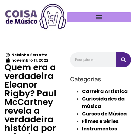
Política de Privacidade
Nelsinho Serratto
novembro 11, 2022
Quem era a
verdadeira
Categorias
Eleanor
Rigby? Paul
Carreira Artística
Curiosidades da
McCartney
música
revela a
Cursos de Música
verdadeira
Filmes e Séries
história por
Instrumentos