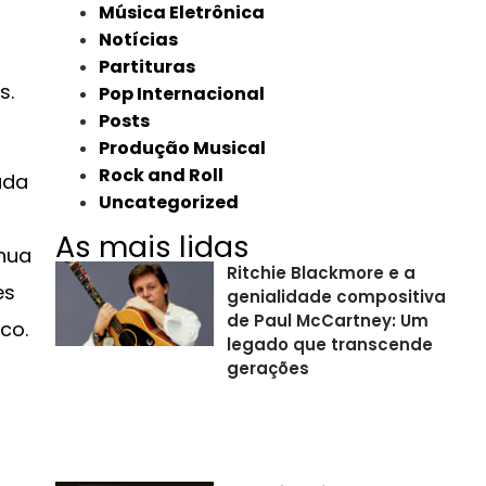
Música Eletrônica
Notícias
Partituras
s.
Pop Internacional
Posts
Produção Musical
Rock and Roll
ada
Uncategorized
As mais lidas
hua
Ritchie Blackmore e a
es
genialidade compositiva
de Paul McCartney: Um
co.
legado que transcende
gerações