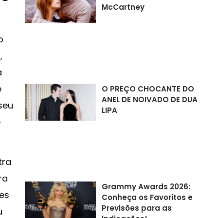
McCartney
o
,
a
e
O PREÇO CHOCANTE DO
ANEL DE NOIVADO DE DUA
seu
LIPA
e
tra
ra
Grammy Awards 2026:
ões
Conheça os Favoritos e
Previsões para as
u