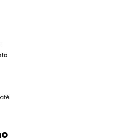
s
sta
 até
no