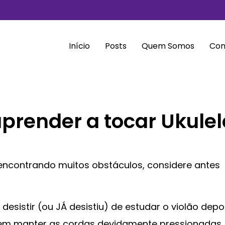
Início
Posts
Quem Somos
Con
prender a tocar Ukulel
 encontrando muitos obstáculos, considere antes
esistir (ou JÁ desistiu) de estudar o violão depo
em manter as cordas devidamente pressionadas,