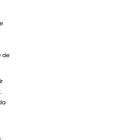
e
e de
ir
.
da
a