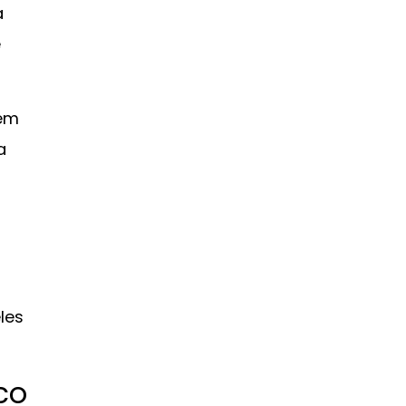
a
e
 em
a
les
co