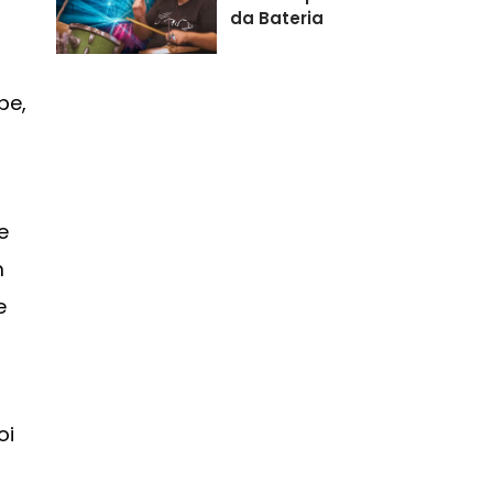
da Bateria
be,
e
m
e
oi