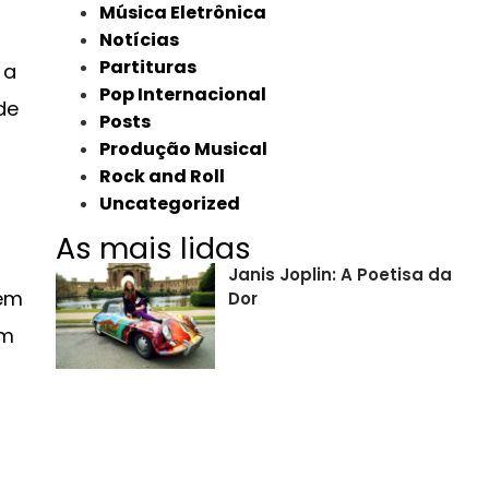
Música Eletrônica
Notícias
Partituras
 a
Pop Internacional
de
Posts
Produção Musical
Rock and Roll
Uncategorized
As mais lidas
Janis Joplin: A Poetisa da
bém
Dor
um