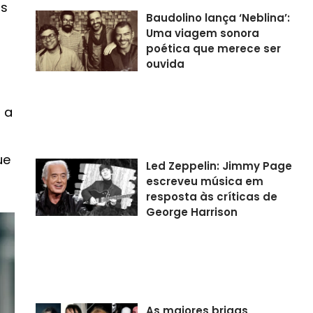
os
Baudolino lança ‘Neblina’:
Uma viagem sonora
poética que merece ser
ouvida
a a
ue
Led Zeppelin: Jimmy Page
escreveu música em
resposta às críticas de
George Harrison
As maiores brigas