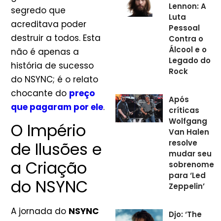
Lennon: A
segredo que
Luta
acreditava poder
Pessoal
destruir a todos. Esta
Contra o
Álcool e o
não é apenas a
Legado do
história de sucesso
Rock
do NSYNC; é o relato
chocante do
preço
Após
que pagaram por ele
.
críticas
Wolfgang
O Império
Van Halen
resolve
de Ilusões e
mudar seu
a Criação
sobrenome
para ‘Led
do NSYNC
Zeppelin’
A jornada do
NSYNC
Djo: ‘The