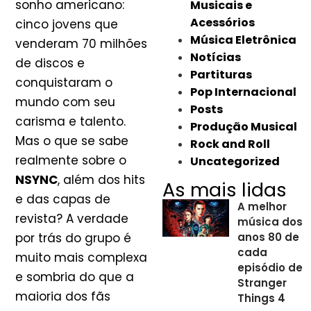
sonho americano:
Musicais e
Acessórios
cinco jovens que
Música Eletrônica
venderam 70 milhões
Notícias
de discos e
Partituras
conquistaram o
Pop Internacional
mundo com seu
Posts
carisma e talento.
Produção Musical
Mas o que se sabe
Rock and Roll
realmente sobre o
Uncategorized
NSYNC
, além dos hits
As mais lidas
e das capas de
A melhor
revista? A verdade
música dos
por trás do grupo é
anos 80 de
cada
muito mais complexa
episódio de
e sombria do que a
Stranger
maioria dos fãs
Things 4