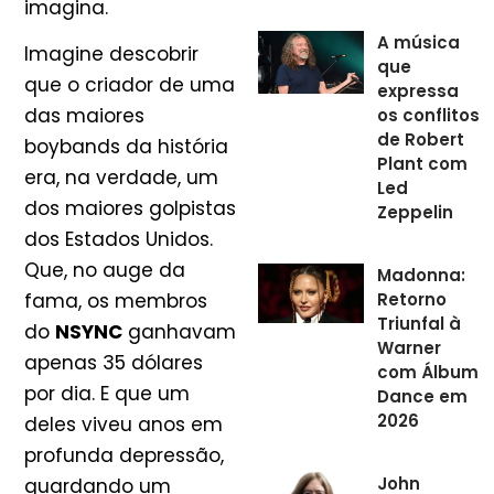
imagina.
A música
Imagine descobrir
que
que o criador de uma
expressa
das maiores
os conflitos
de Robert
boybands da história
Plant com
era, na verdade, um
Led
dos maiores golpistas
Zeppelin
dos Estados Unidos.
Que, no auge da
Madonna:
Retorno
fama, os membros
Triunfal à
do
NSYNC
ganhavam
Warner
apenas 35 dólares
com Álbum
por dia. E que um
Dance em
2026
deles viveu anos em
profunda depressão,
John
guardando um