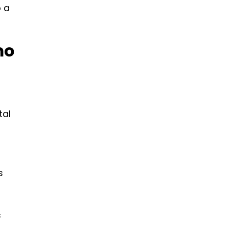
o a
mo
tal
s
s