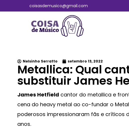
coisasdemusico@gmail.com
Nelsinho Serratto
setembro 13, 2022
Metallica: Qual can
substituir James He
James Hetfield
cantor do metallica e fro
cena do heavy metal ao co-fundar o Metalli
poderosos impressionaram fãs e críticos d
anos.