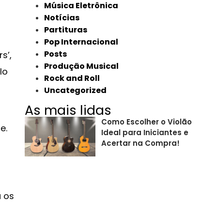
Música Eletrônica
Notícias
Partituras
Pop Internacional
Posts
s’,
Produção Musical
lo
Rock and Roll
Uncategorized
As mais lidas
Como Escolher o Violão
e.
Ideal para Iniciantes e
Acertar na Compra!
a os