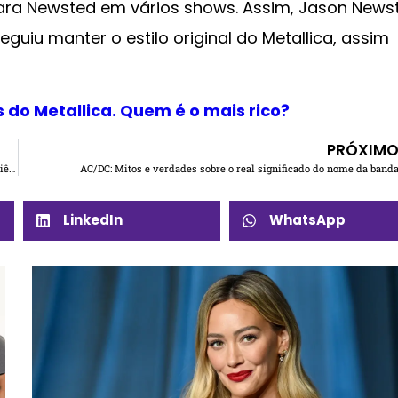
 para Newsted em vários shows. Assim, Jason News
guiu manter o estilo original do Metallica, assim
do Metallica. Quem é o mais rico?
PRÓXIM
Como Dakota Johnson, namorada de Chris Martin ajudou a melhorar a experiência dos Shows do Coldplay
AC/DC: Mitos e verdades sobre o real significado do nome da band
LinkedIn
WhatsApp