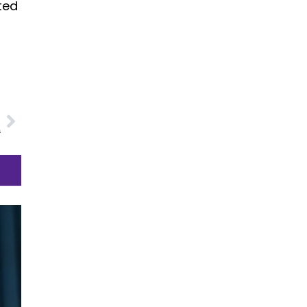
ted
O
a