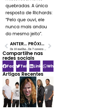
quebradas. A única
resposta de Richards:
“Pelo que ouvi, ele
nunca mais andou
do mesmo jeito”.
ANTERIOR
PRÓXIMO
Os 10 melhores solos de guitarra de Angus Young do AC/DC
Os 7 covers mais loucos do clássico AC/DC “Thunderstruck”
Compartilhe nas
redes sociais​
Facebook
Twitter
LinkedIn
WhatsApp
Artigos Recentes