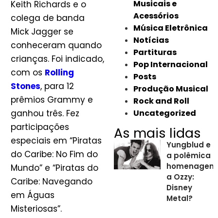
Musicais e
Keith Richards e o
Acessórios
colega de banda
Música Eletrônica
Mick Jagger se
Notícias
conheceram quando
Partituras
crianças. Foi indicado,
Pop Internacional
com os
Rolling
Posts
Stones
, para 12
Produção Musical
prêmios Grammy e
Rock and Roll
ganhou três. Fez
Uncategorized
participações
As mais lidas
especiais em “Piratas
Yungblud e
do Caribe: No Fim do
a polêmica
homenagem
Mundo” e “Piratas do
a Ozzy:
Caribe: Navegando
Disney
em Águas
Metal?
Misteriosas”.