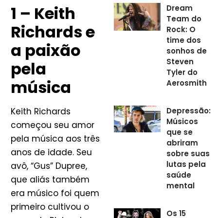
1 – Keith
Dream
Team do
Richards e
Rock: O
time dos
a paixão
sonhos de
Steven
pela
Tyler do
música
Aerosmith
Depressão:
Keith Richards
Músicos
começou seu amor
que se
pela música aos três
abriram
anos de idade. Seu
sobre suas
lutas pela
avô, “Gus” Dupree,
saúde
que aliás também
mental
era músico foi quem
primeiro cultivou o
Os 15