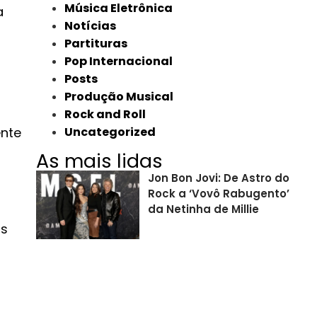
Música Eletrônica
a
Notícias
Partituras
Pop Internacional
Posts
Produção Musical
Rock and Roll
ente
Uncategorized
As mais lidas
Jon Bon Jovi: De Astro do
Rock a ‘Vovô Rabugento’
da Netinha de Millie
is