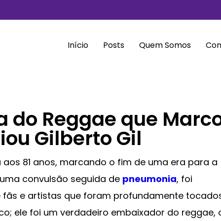
Início
Posts
Quem Somos
Con
da do Reggae que Marc
ou Gilberto Gil
ou aos 81 anos, marcando o fim de uma era para a
s uma convulsão seguida de
pneumonia
, foi
e fãs e artistas que foram profundamente tocado
ico; ele foi um verdadeiro embaixador do reggae, 