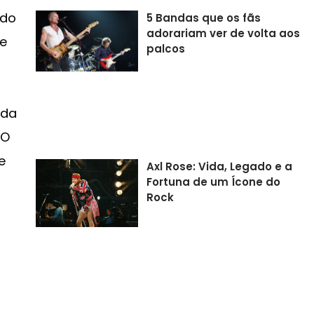
ndo
5 Bandas que os fãs
adorariam ver de volta aos
ue
palcos
 da
 O
e
Axl Rose: Vida, Legado e a
Fortuna de um Ícone do
Rock