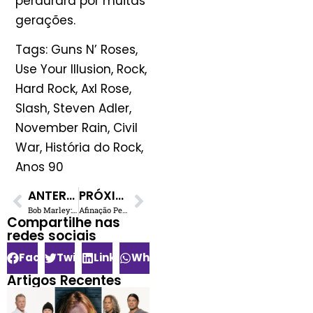
perdurará por muitas
gerações.
Tags: Guns N’ Roses,
Use Your Illusion, Rock,
Hard Rock, Axl Rose,
Slash, Steven Adler,
November Rain, Civil
War, História do Rock,
Anos 90
ANTERIOR
PRÓXIMO
Bob Marley: O Profeta do Reggae e Seu Legado Inabalável
Afinação Perfeita: Os Melhores Plugins de Correção Vocal
Compartilhe nas
redes sociais​
Facebook
Twitter
LinkedIn
WhatsApp
Artigos Recentes