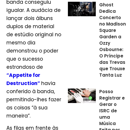
banda conseguiu
Ghost
igualar. A audácia de
Dedica
Concerto
lançar dois álbuns
no Madison
duplos de material
Square
de estúdio original no
Garden a
mesmo dia
Ozzy
Osbourne:
demonstrou o poder
O Príncipe
que o sucesso
das Trevas
estrondoso de
que Trouxe
“Appetite for
Tanta Luz
Destruction”
havia
conferido à banda,
Posso
Registrar e
permitindo-lhes fazer
Gerar o
as coisas “à sua
ISRC de
maneira”.
uma
Música
As filas em frente às
Feita por