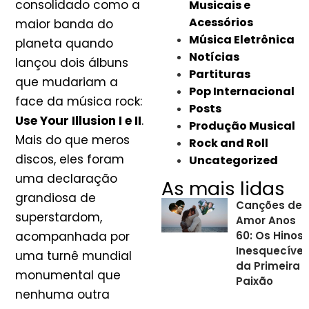
consolidado como a
Musicais e
Acessórios
maior banda do
Música Eletrônica
planeta quando
Notícias
lançou dois álbuns
Partituras
que mudariam a
Pop Internacional
face da música rock:
Posts
Use Your Illusion I e II
.
Produção Musical
Mais do que meros
Rock and Roll
discos, eles foram
Uncategorized
uma declaração
As mais lidas
grandiosa de
Canções de
superstardom,
Amor Anos
acompanhada por
60: Os Hinos
Inesquecívei
uma turnê mundial
da Primeira
monumental que
Paixão
nenhuma outra