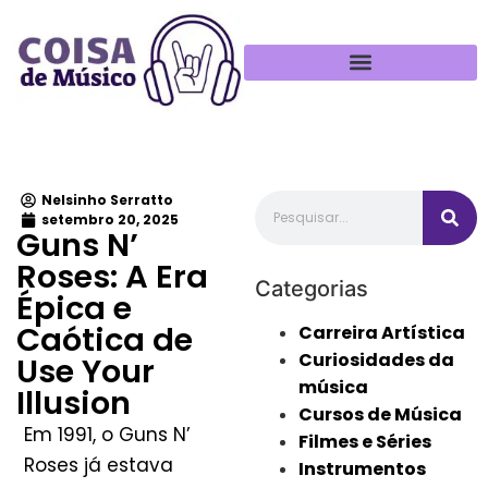
Política de Privacidade
Nelsinho Serratto
setembro 20, 2025
Guns N’
Roses: A Era
Categorias
Épica e
Caótica de
Carreira Artística
Curiosidades da
Use Your
música
Illusion
Cursos de Música
Em 1991, o Guns N’
Filmes e Séries
Roses já estava
Instrumentos