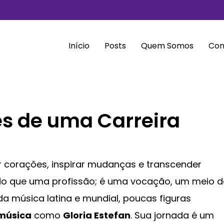
Início
Posts
Quem Somos
Con
ões de uma Carreira
 corações, inspirar mudanças e transcender
is do que uma profissão; é uma vocação, um meio d
da música latina e mundial, poucas figuras
música
como
Gloria Estefan
. Sua jornada é um