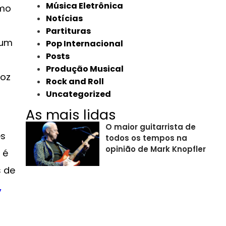
Música Eletrônica
smo
Notícias
Partituras
 um
Pop Internacional
Posts
Produção Musical
voz
Rock and Roll
Uncategorized
As mais lidas
O maior guitarrista de
es
todos os tempos na
opinião de Mark Knopfler
 é
s de
,