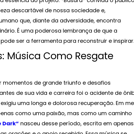
a essência do projeto. *Basura* convida o públic
ureza descartável de nossa sociedade e,
 humano que, diante da adversidade, encontra
rdinário. É uma poderosa lembrança de que a
pode ser a ferramenta para reconstruir e inspirar
s: Música Como Resgate
or momentos de grande triunfo e desafios
antes de sua vida e carreira foi o acidente de ôni
e exigiu uma longa e dolorosa recuperação. Em me
o apenas como uma paixão, mas como um caminho
e Dark”
nasceu desse período, escrita em apenas
as orações e o apoio recebido. Essa música se