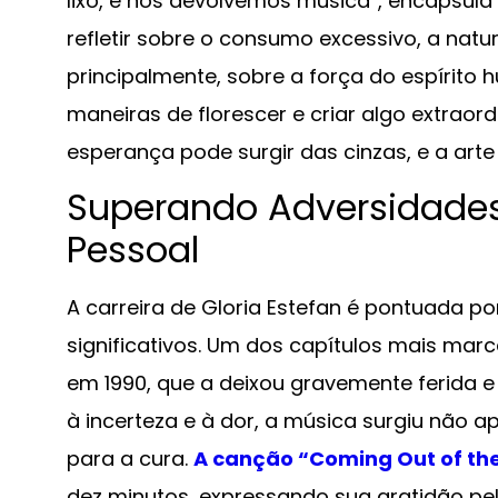
lixo, e nós devolvemos música”, encapsula 
refletir sobre o consumo excessivo, a nat
principalmente, sobre a força do espírito
maneiras de florescer e criar algo extrao
esperança pode surgir das cinzas, e a arte 
Superando Adversidade
Pessoal
A carreira de Gloria Estefan é pontuada p
significativos. Um dos capítulos mais marc
em 1990, que a deixou gravemente ferida 
à incerteza e à dor, a música surgiu nã
para a cura.
A canção “Coming Out of th
dez minutos, expressando sua gratidão pel