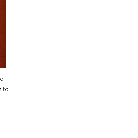
ão
sita