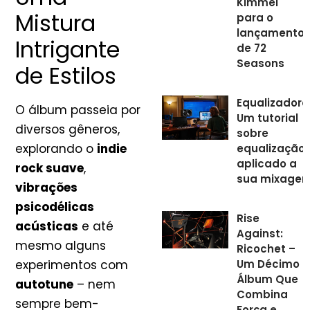
Kimmel
Mistura
para o
lançamento
Intrigante
de 72
Seasons
de Estilos
Equalizadore
O álbum passeia por
Um tutorial
diversos gêneros,
sobre
explorando o
indie
equalização
aplicado a
rock suave
,
sua mixagem
vibrações
psicodélicas
Rise
acústicas
e até
Against:
mesmo alguns
Ricochet –
Um Décimo
experimentos com
Álbum Que
autotune
– nem
Combina
sempre bem-
Força e