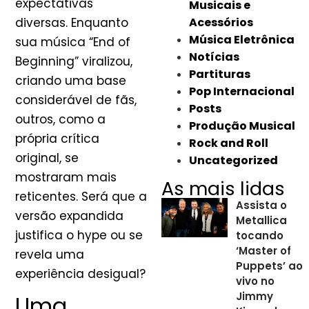
expectativas
Musicais e
diversas. Enquanto
Acessórios
Música Eletrônica
sua música “End of
Notícias
Beginning” viralizou,
Partituras
criando uma base
Pop Internacional
considerável de fãs,
Posts
outros, como a
Produção Musical
própria crítica
Rock and Roll
original, se
Uncategorized
mostraram mais
As mais lidas
reticentes. Será que a
Assista o
versão expandida
Metallica
justifica o hype ou se
tocando
‘Master of
revela uma
Puppets’ ao
experiência desigual?
vivo no
Jimmy
Uma