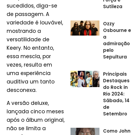
sucedidos, diga-se
Sutileza
de passagem. A
variedade é louvável,
Ozzy
Osbourne e
mostrando a
a
versatilidade de
admiração
Keery. No entanto,
pelo
essa mescla, por
Sepultura
vezes, resulta em
uma experiência
Principais
Destaques
auditiva um tanto
do Rock in
desconexa.
Rio 2024:
Sábado, 14
A versão deluxe,
de
lançada cinco meses
Setembro
após o álbum original,
não se limita a
Como John