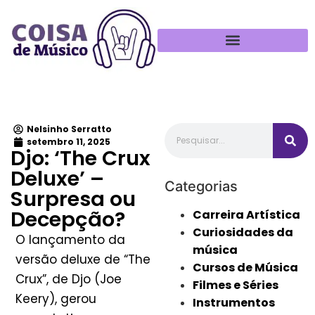
Política de Privacidade
Nelsinho Serratto
setembro 11, 2025
Djo: ‘The Crux
Deluxe’ –
Categorias
Surpresa ou
Decepção?
Carreira Artística
Curiosidades da
O lançamento da
música
versão deluxe de “The
Cursos de Música
Crux”, de Djo (Joe
Filmes e Séries
Keery), gerou
Instrumentos