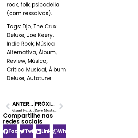
rock, folk, psicodelia
(com ressalvas).
Tags: Djo, The Crux
Deluxe, Joe Keery,
Indie Rock, Música
Alternativa, Álbum,
Review, Música,
Crítica Musical, Álbum
Deluxe, Autotune
ANTERIOR
PRÓXIMO
Grand Funk Railroad: A Velocidade do Rock que Superou os Beatles
Dave Mustaine e o Metallica: A Verdade por Trás da Demissão Polêmica
Compartilhe nas
redes sociais​
Facebook
Twitter
LinkedIn
WhatsApp