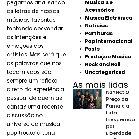
pegamos analisando
Musicais e
Acessórios
as letras de nossas
Música Eletrônica
músicas favoritas,
Notícias
tentando desvendar
Partituras
as intenções e
Pop Internacional
emoções dos
Posts
artistas. Mas será que
Produção Musical
as palavras que nos
Rock and Roll
tocam vãos são
Uncategorized
sempre um reflexo
As mais lidas
direto da experiência
NSYNC: O
pessoal de quem as
Preço da
Fama e a
canta? Uma recente
Luta
discussão no
Inesperada
universo da música
por
pop trouxe à tona
Liberdade