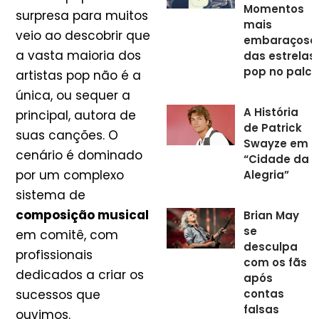
Momentos
surpresa para muitos
mais
veio ao descobrir que
embaraçoso
a vasta maioria dos
das estrelas
pop no palco
artistas pop não é a
única, ou sequer a
A História
principal, autora de
de Patrick
suas canções. O
Swayze em
cenário é dominado
“Cidade da
por um complexo
Alegria”
sistema de
composição musical
Brian May
se
em comitê, com
desculpa
profissionais
com os fãs
dedicados a criar os
após
contas
sucessos que
falsas
ouvimos.