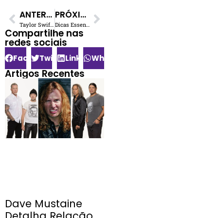
ANTERIOR
PRÓXIMO
Taylor Swift: Além da ‘Eras Tour’, novo evento abala bilheterias
Dicas Essenciais para Montar o Setlist Perfeito
Compartilhe nas
redes sociais​
Facebook
Twitter
LinkedIn
WhatsApp
Artigos Recentes
Dave Mustaine
Detalha Relação