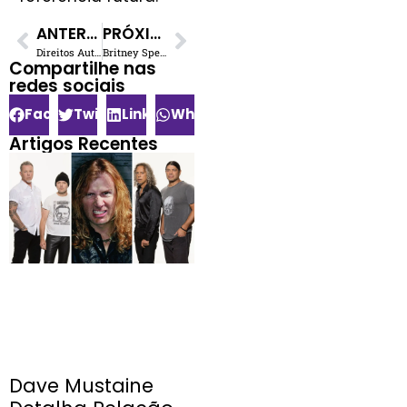
ANTERIOR
PRÓXIMO
Direitos Autorais de Música no YouTube: Guia Essencial para Criadores
Britney Spears e o Livro de Federline: Uma Guerra Familiar Exposta
Compartilhe nas
redes sociais​
Facebook
Twitter
LinkedIn
WhatsApp
Artigos Recentes
Dave Mustaine