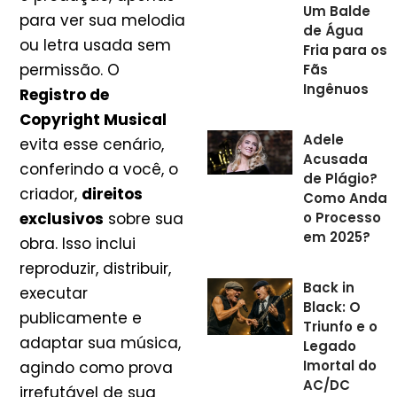
Um Balde
para ver sua melodia
de Água
ou letra usada sem
Fria para os
permissão. O
Fãs
Ingênuos
Registro de
Copyright Musical
Adele
evita esse cenário,
Acusada
conferindo a você, o
de Plágio?
criador,
direitos
Como Anda
o Processo
exclusivos
sobre sua
em 2025?
obra. Isso inclui
reproduzir, distribuir,
Back in
executar
Black: O
publicamente e
Triunfo e o
adaptar sua música,
Legado
Imortal do
agindo como prova
AC/DC
irrefutável de sua