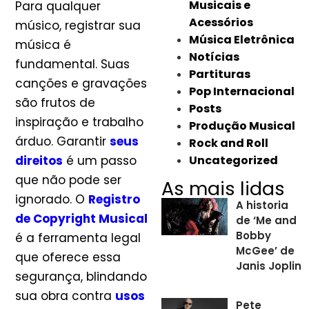
Musicais e
Para qualquer
Acessórios
músico, registrar sua
Música Eletrônica
música é
Notícias
fundamental. Suas
Partituras
canções e gravações
Pop Internacional
são frutos de
Posts
inspiração e trabalho
Produção Musical
árduo. Garantir
seus
Rock and Roll
direitos
é um passo
Uncategorized
que não pode ser
As mais lidas
ignorado. O
Registro
A historia
de Copyright Musical
de ‘Me and
Bobby
é a ferramenta legal
McGee’ de
que oferece essa
Janis Joplin
segurança, blindando
sua obra contra
usos
Pete