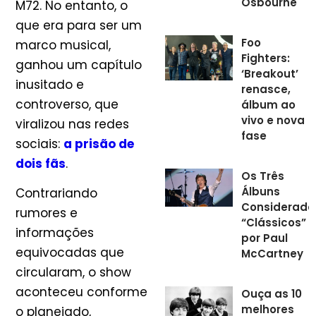
Osbourne
M72. No entanto, o
que era para ser um
Foo
marco musical,
Fighters:
ganhou um capítulo
‘Breakout’
inusitado e
renasce,
controverso, que
álbum ao
vivo e nova
viralizou nas redes
fase
sociais:
a prisão de
dois fãs
.
Os Três
Álbuns
Contrariando
Considerado
rumores e
“Clássicos”
informações
por Paul
equivocadas que
McCartney
circularam, o show
aconteceu conforme
Ouça as 10
melhores
o planejado,