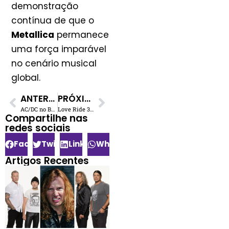
demonstração
contínua de que o
Metallica
permanece
uma força imparável
no cenário musical
global.
ANTERIOR
PRÓXIMO
AC/DC no Brasil 2026: Show Único, Ingressos e Detalhes Completos
Love Ride 34: Gene Simmons, Jay Leno e Harley em evento beneficente
Compartilhe nas
redes sociais​
Facebook
Twitter
LinkedIn
WhatsApp
Artigos Recentes