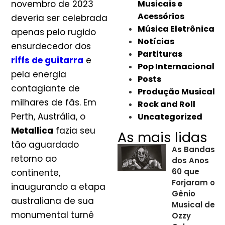
novembro de 2023
Musicais e
Acessórios
deveria ser celebrada
Música Eletrônica
apenas pelo rugido
Notícias
ensurdecedor dos
Partituras
riffs de guitarra
e
Pop Internacional
pela energia
Posts
contagiante de
Produção Musical
milhares de fãs. Em
Rock and Roll
Perth, Austrália, o
Uncategorized
Metallica
fazia seu
As mais lidas
tão aguardado
As Bandas
retorno ao
dos Anos
60 que
continente,
Forjaram o
inaugurando a etapa
Gênio
australiana de sua
Musical de
monumental turnê
Ozzy