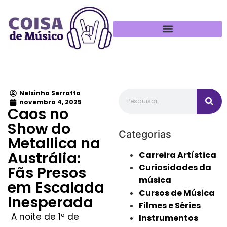
Política de Privacidade
Nelsinho Serratto
novembro 4, 2025
Caos no
Show do
Categorias
Metallica na
Austrália:
Carreira Artística
Curiosidades da
Fãs Presos
música
em Escalada
Cursos de Música
Inesperada
Filmes e Séries
A noite de 1º de
Instrumentos