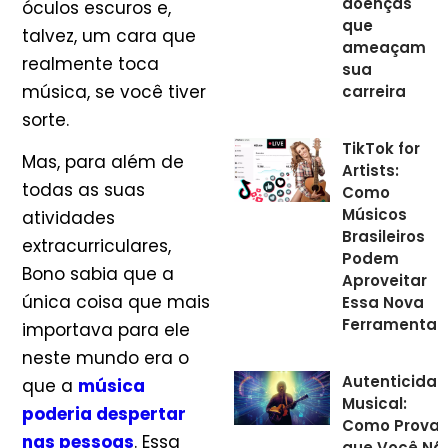
doenças
óculos escuros e,
que
talvez, um cara que
ameaçam
realmente toca
sua
música, se você tiver
carreira
sorte.
TikTok for
Mas, para além de
Artists:
todas as suas
Como
Músicos
atividades
Brasileiros
extracurriculares,
Podem
Bono sabia que a
Aproveitar
única coisa que mais
Essa Nova
Ferramenta
importava para ele
neste mundo era o
Autenticida
que a
música
Musical:
poderia despertar
Como Provar
nas pessoas
. Essa
que Você Nã