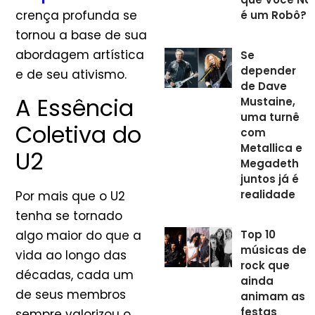
crença profunda se
é um Robô?
tornou a base de sua
abordagem artística
Se
depender
e de seu ativismo.
de Dave
A Essência
Mustaine,
uma turnê
Coletiva do
com
Metallica e
U2
Megadeth
juntos já é
realidade
Por mais que o U2
tenha se tornado
algo maior do que a
Top 10
músicas de
vida ao longo das
rock que
décadas, cada um
ainda
de seus membros
animam as
festas
sempre valorizou o