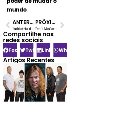
poder de mudar o
mundo
.
ANTERIOR
PRÓXIMO
Indústria da Música em Transformação: Spotify, AI, Royalties e Mais
Paul McCartney Lidera Protesto Silencioso Contra IA na Música
Compartilhe nas
redes sociais​
Facebook
Twitter
LinkedIn
WhatsApp
Artigos Recentes