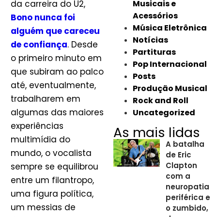
da carreira do U2,
Musicais e
Acessórios
Bono nunca foi
Música Eletrônica
alguém que careceu
Notícias
de confiança
. Desde
Partituras
o primeiro minuto em
Pop Internacional
que subiram ao palco
Posts
até, eventualmente,
Produção Musical
trabalharem em
Rock and Roll
algumas das maiores
Uncategorized
experiências
As mais lidas
multimídia do
A batalha
mundo, o vocalista
de Eric
Clapton
sempre se equilibrou
com a
entre um filantropo,
neuropatia
uma figura política,
periférica e
um messias de
o zumbido,