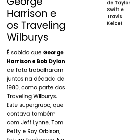
George
de Taylor
Harrison e
Swift e
Travis
os Traveling
Kelce!
Wilburys
É sabido que
George
Harrison e Bob Dylan
de fato trabalharam
juntos na década de
1980, como parte dos
Traveling Wilburys.
Este supergrupo, que
contava também
com Jeff Lynne, Tom
Petty e Roy Orbison,
foi um fenômeno. No