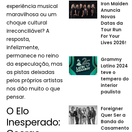
Iron Maiden
experiência musical
Anuncia
maravilhosa ou um
Novas
choque cultural
Datas da
Tour Run
irreconciliável? A
For Your
resposta,
Lives 2026!
infelizmente,
permanece no reino
Grammy
da especulação, mas
Latino 2024
as pistas deixadas
teve o
tempero do
pelos próprios artistas
interior
nos dão muito o que
paulista
pensar.
O Elo
Foreigner
Quer Ser a
Inesperado:
Banda do
Casamento