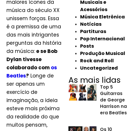
maiores ícones da
Musicais e
Acessórios
música do século XX
Música Eletrônica
unissem forças. Essa
Notícias
é a premissa de uma
Partituras
das mais intrigantes
Pop Internacional
perguntas da história
Posts
da música:
e se Bob
Produção Musical
Dylan tivesse
Rock and Roll
colaborado com
os
Uncategorized
Beatles
?
Longe de
As mais lidas
ser apenas um
Top 5
exercício de
Guitarras
imaginação, a ideia
de George
Harrison na
esteve mais próxima
era Beatles
da realidade do que
muitos pensam,
Os 10