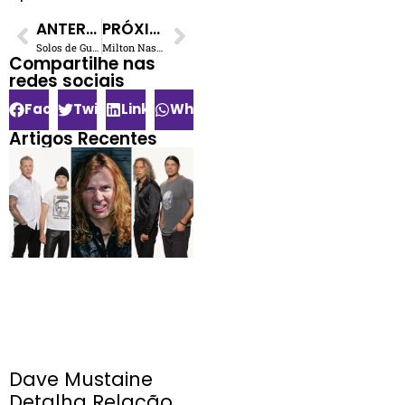
ANTERIOR
PRÓXIMO
Solos de Guitarra Polêmicos: Quando o Virtuosismo Não Salva um Clássico
Milton Nascimento e o Desafio da Demência: Entenda o Diagnóstico de DCL
Compartilhe nas
redes sociais​
Facebook
Twitter
LinkedIn
WhatsApp
Artigos Recentes
Dave Mustaine
Detalha Relação