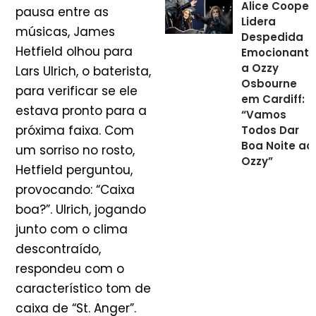
Alice Cooper
pausa entre as
Lidera
músicas, James
Despedida
Hetfield olhou para
Emocionante
a Ozzy
Lars Ulrich, o baterista,
Osbourne
para verificar se ele
em Cardiff:
estava pronto para a
“Vamos
próxima faixa. Com
Todos Dar
Boa Noite ao
um sorriso no rosto,
Ozzy”
Hetfield perguntou,
provocando: “Caixa
boa?”. Ulrich, jogando
junto com o clima
descontraído,
respondeu com o
característico tom de
caixa de “St. Anger”.