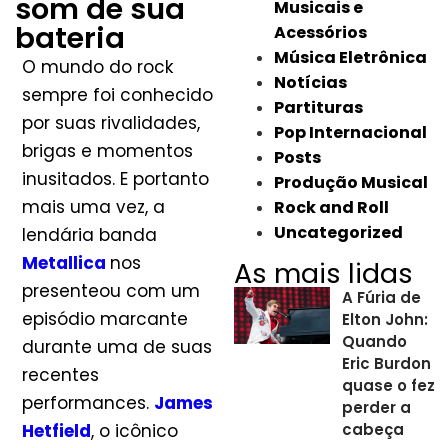
som de sua
Musicais e
bateria
Acessórios
Música Eletrônica
O mundo do rock
Notícias
sempre foi conhecido
Partituras
por suas rivalidades,
Pop Internacional
brigas e momentos
Posts
inusitados. E portanto
Produção Musical
mais uma vez, a
Rock and Roll
Uncategorized
lendária banda
Metallica
nos
As mais lidas
presenteou com um
A Fúria de
episódio marcante
Elton John:
Quando
durante uma de suas
Eric Burdon
recentes
quase o fez
performances.
James
perder a
Hetfield
, o icônico
cabeça