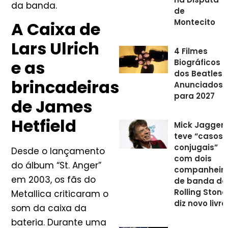
da banda.
de
Montecito
A Caixa de
Lars Ulrich
4 Filmes
e as
Biográficos
dos Beatles
brincadeiras
Anunciados
para 2027
de James
Hetfield
Mick Jagger
teve “casos
conjugais”
Desde o lançamento
com dois
do álbum “St. Anger”
companheir
em 2003, os fãs do
de banda do
Rolling Stone
Metallica criticaram o
diz novo livro
som da caixa da
bateria. Durante uma