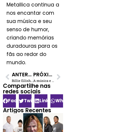
Metallica continua a
nos encantar com
sua música e seu
senso de humor,
criando memórias
duradouras para os
fãs ao redor do
mundo.
ANTERIOR
PRÓXIMO
Billie Eilish lançará nova música para a trilha sonora de ‘Barbie’
A música e o AC/DC são a fonte de energia para o presidente ucraniano Volodymyr Zelensky
Compartilhe nas
redes sociais​
Facebook
Twitter
LinkedIn
WhatsApp
Artigos Recentes