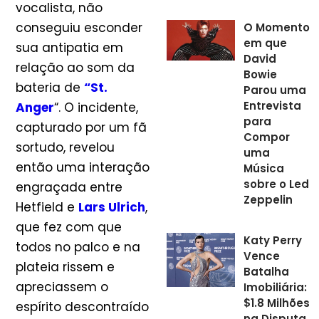
vocalista, não
conseguiu esconder
O Momento
em que
sua antipatia em
David
relação ao som da
Bowie
bateria de
“St.
Parou uma
Entrevista
Anger
“. O incidente,
para
capturado por um fã
Compor
sortudo, revelou
uma
então uma interação
Música
sobre o Led
engraçada entre
Zeppelin
Hetfield e
Lars Ulrich
,
que fez com que
Katy Perry
todos no palco e na
Vence
plateia rissem e
Batalha
apreciassem o
Imobiliária:
$1.8 Milhões
espírito descontraído
na Disputa