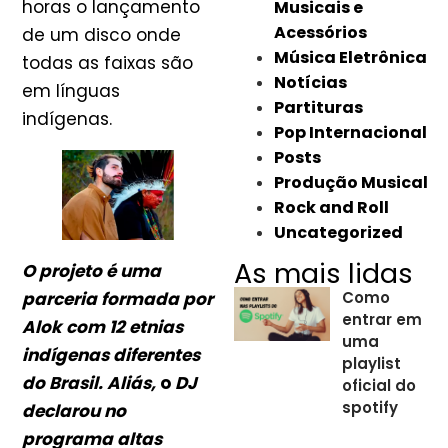
horas o lançamento
Musicais e
Acessórios
de um disco onde
Música Eletrônica
todas as faixas são
Notícias
em línguas
Partituras
indígenas.
Pop Internacional
Posts
Produção Musical
Rock and Roll
Uncategorized
As mais lidas
O projeto é uma
parceria formada por
Como
entrar em
Alok com 12 etnias
uma
indígenas diferentes
playlist
do Brasil.
Aliás,
o
DJ
oficial do
spotify
declarou no
programa altas