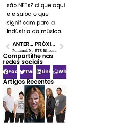
são NFTs? clique aqui
e e saiba o que
significam para a
indústria da música.
ANTERIOR
PRÓXIMO
Pantanal: Duelo Gabriel x Almir Sater ao estilo Encruzilhada
BTS Billboard Music Awards 2022: grupo bate o recorde do Destiny’s Child
Compartilhe nas
redes sociais​
Facebook
Twitter
LinkedIn
WhatsApp
Artigos Recentes