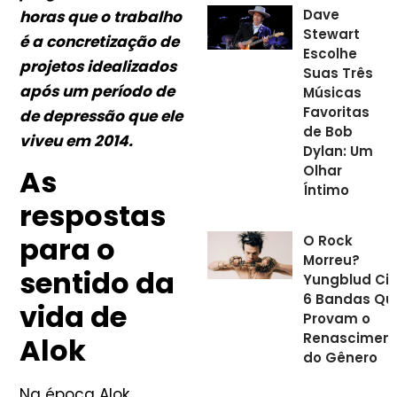
Dave
horas que o trabalho
Stewart
é a concretização de
Escolhe
projetos idealizados
Suas Três
após um período de
Músicas
Favoritas
de depressão que ele
de Bob
viveu em 2014.
Dylan: Um
Olhar
As
Íntimo
respostas
para o
O Rock
Morreu?
sentido da
Yungblud Ci
6 Bandas Qu
vida de
Provam o
Renascimen
Alok
do Gênero
Na época Alok