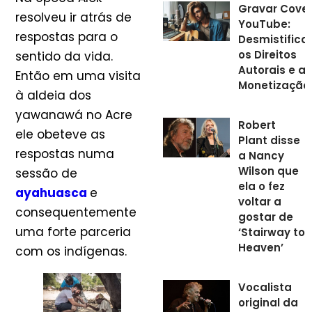
Gravar Cover
resolveu ir atrás de
YouTube:
respostas para o
Desmistifica
os Direitos
sentido da vida.
Autorais e a
Então em uma visita
Monetização
à aldeia dos
yawanawá no Acre
Robert
ele obeteve as
Plant disse
respostas numa
a Nancy
Wilson que
sessão de
ela o fez
ayahuasca
e
voltar a
consequentemente
gostar de
uma forte parceria
‘Stairway to
Heaven’
com os indígenas.
Vocalista
original da