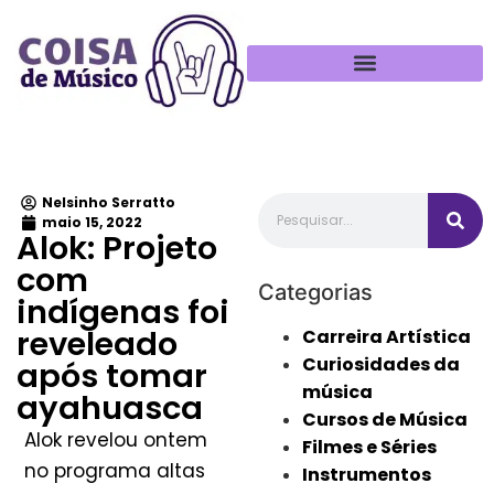
Política de Privacidade
Nelsinho Serratto
maio 15, 2022
Alok: Projeto
com
Categorias
indígenas foi
reveleado
Carreira Artística
Curiosidades da
após tomar
música
ayahuasca
Cursos de Música
Alok revelou ontem
Filmes e Séries
no programa altas
Instrumentos