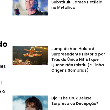
Substituiu James Hetfield
no Metallica
do
Jump do Van Halen: A
Surpreendente História por
Trás do Único Hit #1 que
Quase Não Existiu (e Tinha
ies
Origens Sombrias)
I
e o
Djo: ‘The Crux Deluxe’ –
Surpresa ou Decepção?