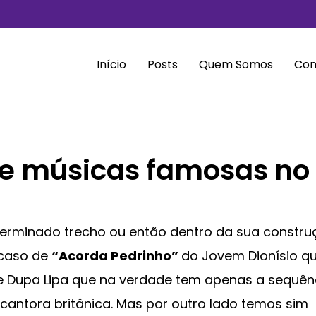
Início
Posts
Quem Somos
Con
de músicas famosas no
rminado trecho ou então dentro da sua constru
 caso de
“Acorda Pedrinho”
do Jovem Dionísio q
 Dupa Lipa que na verdade tem apenas a sequên
antora britânica. Mas por outro lado temos sim