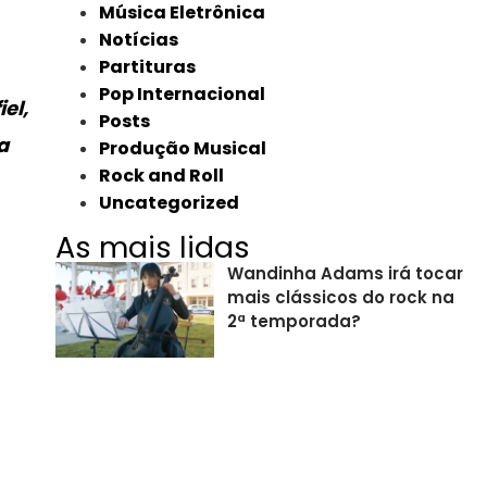
Música Eletrônica
Notícias
Partituras
Pop Internacional
el,
Posts
a
Produção Musical
Rock and Roll
Uncategorized
As mais lidas
Wandinha Adams irá tocar
mais clássicos do rock na
2ª temporada?