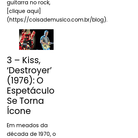
guitarra no rock,
[clique aqui]
(https://coisademusico.com.br/blog).
3 – Kiss,
‘Destroyer’
(1976): O
Espetáculo
Se Torna
Ícone
Em meados da
década de 1970, o