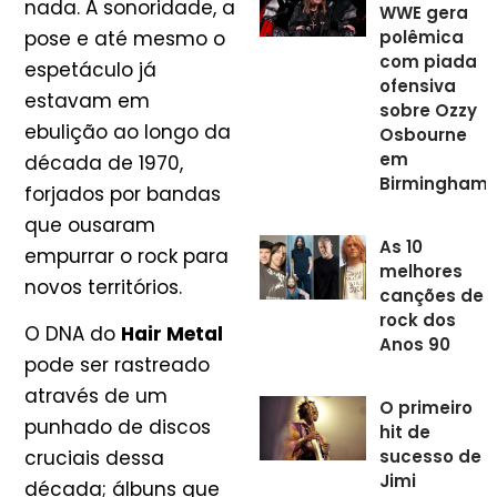
nada. A sonoridade, a
WWE gera
pose e até mesmo o
polêmica
com piada
espetáculo já
ofensiva
estavam em
sobre Ozzy
ebulição ao longo da
Osbourne
em
década de 1970,
Birmingham
forjados por bandas
que ousaram
As 10
empurrar o rock para
melhores
novos territórios.
canções de
rock dos
O DNA do
Hair Metal
Anos 90
pode ser rastreado
através de um
O primeiro
punhado de discos
hit de
cruciais dessa
sucesso de
Jimi
década; álbuns que