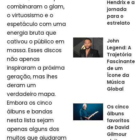
Hendrix e a
combinaram o glam,
jornada
o virtuosismo e o
para o
estrelato
espetáculo com uma
energia bruta que
John
cativou o público em
Legend: A
massa. Esses discos
Trajetória
não apenas
Fascinante
inspiraram a próxima
de um
Ícone da
geração, mas lhes
Música
deram um
Global
verdadeiro mapa.
Embora os cinco
Os cinco
álbuns e bandas
álbuns
nesta lista sejam
favoritos
de David
apenas alguns dos
Gilmour
muitos que ajudaram