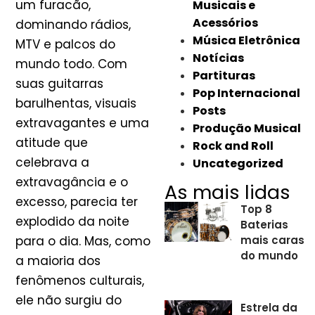
um furacão,
Musicais e
Acessórios
dominando rádios,
Música Eletrônica
MTV e palcos do
Notícias
mundo todo. Com
Partituras
suas guitarras
Pop Internacional
barulhentas, visuais
Posts
extravagantes e uma
Produção Musical
atitude que
Rock and Roll
celebrava a
Uncategorized
extravagância e o
As mais lidas
excesso, parecia ter
Top 8
explodido da noite
Baterias
para o dia. Mas, como
mais caras
do mundo
a maioria dos
fenômenos culturais,
ele não surgiu do
Estrela da