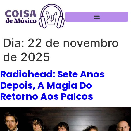
Política de Privacidade
Dia:
22 de novembro
de 2025
Radiohead: Sete Anos
Depois, A Magia Do
Retorno Aos Palcos