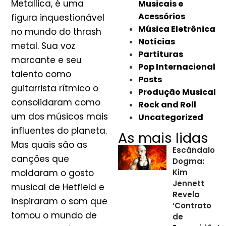
Metallica, é uma
Musicais e
Acessórios
figura inquestionável
Música Eletrônica
no mundo do thrash
Notícias
metal. Sua voz
Partituras
marcante e seu
Pop Internacional
talento como
Posts
guitarrista rítmico o
Produção Musical
consolidaram como
Rock and Roll
um dos músicos mais
Uncategorized
influentes do planeta.
As mais lidas
Mas quais são as
Escândalo
canções que
Dogma:
moldaram o gosto
Kim
Jennett
musical de Hetfield e
Revela
inspiraram o som que
‘Contrato
tomou o mundo de
de