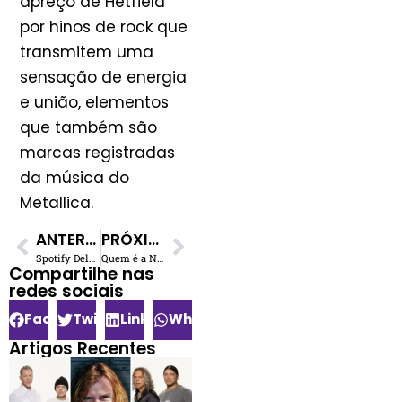
apreço de Hetfield
por hinos de rock que
transmitem uma
sensação de energia
e união, elementos
que também são
marcas registradas
da música do
Metallica.
ANTERIOR
PRÓXIMO
Spotify Deletará Contas: Entenda a Nova Verificação de Idade
Quem é a Namorada de James Hetfield?
Compartilhe nas
redes sociais​
Facebook
Twitter
LinkedIn
WhatsApp
Artigos Recentes