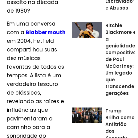
Escravidão’
assalto na década
e Abusos
de 1980?
Em uma conversa
Ritchie
com a
Blabbermouth
Blackmore e
a
em 2004, Hetfield
genialidade
compartilhou suas
compositiva
dez músicas
de Paul
McCartney:
favoritas de todos os
Um legado
tempos. A lista é um
que
verdadeiro tesouro
transcende
de clássicos,
gerações
revelando as raízes e
influências que
Trump
Brilha como
pavimentaram o
Anfitrião
caminho para a
dos
sonoridade do
Kennedy