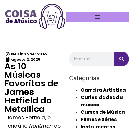
Política de Privacidade
Nelsinho Serratto
agosto 2, 2025
As 10
Músicas
Categorias
Favoritas de
James
Carreira Artística
Curiosidades da
Hetfield do
música
Metallica
Cursos de Música
James Hetfield, o
Filmes e Séries
lendário
frontman
do
Instrumentos