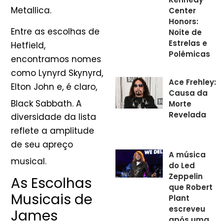
Metallica.
Center
Honors:
Entre as escolhas de
Noite de
Estrelas e
Hetfield,
Polêmicas
encontramos nomes
como Lynyrd Skynyrd,
Ace Frehley:
Elton John e, é claro,
Causa da
Black Sabbath
. A
Morte
Revelada
diversidade da lista
reflete a amplitude
de seu apreço
A música
musical
.
do Led
Zeppelin
As Escolhas
que Robert
Musicais de
Plant
escreveu
James
após uma